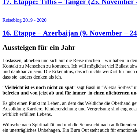
17. Etappe: Tiflis – Tanger (25. November 
Reiseblog 2019 - 2020
16. Etappe – Azerbaijan (9. November – 2
Aussteigen für ein Jahr
Loslassen, abheben und sich auf die Reise machen – wir haben in den
Kontakt zu Menschen zu kommen. Ich will möglichst viel Ballast abwe
und dankbar zu sein. Die Erkenntnis, das ich nichts weiß ist für mich
dass sie anders denken als ich.
“
Vielleicht ist es noch nicht zu spät
” sagt Basil in “Alexis Sorbas” 
befreien und von jetzt ab und für immer in einen nüchternen
Es gibt einen Punkt im Leben, an dem das Weltliche die Oberhand gew
Ausbildung Karriere, Kindererziehung und Vergreisung sind eng geta
wirklich erfüllten Lebens.
Wünsche nach Spiritualität und und die Sehnsucht nach aufklärenden E
ein unerträgliches Unbehagen. Ein Burn Out steht auch für emotionale 