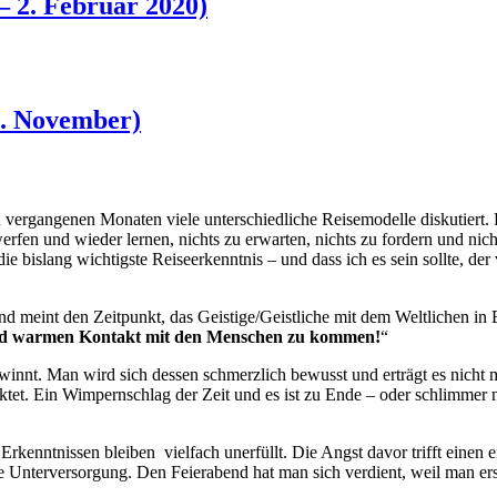
– 2. Februar 2020)
4. November)
 vergangenen Monaten viele unterschiedliche Reisemodelle diskutiert.
rfen und wieder lernen, nichts zu erwarten, nichts zu fordern und nic
 die bislang wichtigste Reiseerkenntnis – und dass ich es sein sollte, 
und meint den Zeitpunkt, das Geistige/Geistliche mit dem Weltlichen in 
 und warmen Kontakt mit den Menschen zu kommen!
“
innt. Man wird sich dessen schmerzlich bewusst und erträgt es nicht 
ktet. Ein Wimpernschlag der Zeit und es ist zu Ende – oder schlimmer 
rkenntnissen bleiben vielfach unerfüllt. Die Angst davor trifft einen 
Unterversorgung. Den Feierabend hat man sich verdient, weil man erschö