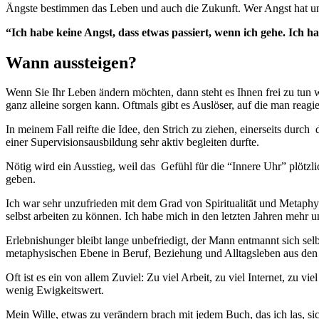
Ängste bestimmen das Leben und auch die Zukunft. Wer Angst hat un
“Ich habe keine Angst, dass etwas passiert, wenn ich gehe. Ich h
Wann aussteigen?
Wenn Sie Ihr Leben ändern möchten, dann steht es Ihnen frei zu tun 
ganz alleine sorgen kann. Oftmals gibt es Auslöser, auf die man rea
In meinem Fall reifte die Idee, den Strich zu ziehen, einerseits du
einer Supervisionsausbildung sehr aktiv begleiten durfte.
Nötig wird ein Ausstieg, weil das Gefühl für die “Innere Uhr” plöt
geben.
Ich war sehr unzufrieden mit dem Grad von Spiritualität und Metaphy
selbst arbeiten zu können. Ich habe mich in den letzten Jahren mehr
Erlebnishunger bleibt lange unbefriedigt, der Mann entmannt sich se
metaphysischen Ebene in Beruf, Beziehung und Alltagsleben aus den 
Oft ist es ein von allem Zuviel: Zu viel Arbeit, zu viel Internet, zu 
wenig Ewigkeitswert.
Mein Wille, etwas zu verändern brach mit jedem Buch, das ich las, si