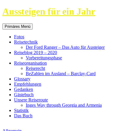
Aussteigen für ein Jahr
Suchen
Springe
Primäres Menü
zum
Inhalt
Fotos
Reisetechnik
Der Ford Ranger – Das Auto für Austeiger
Reiseblog 2019 – 2020
Vorbereitungsphase
Reiseorganisation
Reiserecht
BeZahlen im Ausland – Barclay-Card
Glossary
Empfehlungen
Gedanken
Gästebuch
Unsere Reiseroute
Inges Way through Georgia and Armenia
Statistik
Das Buch
Allgemein