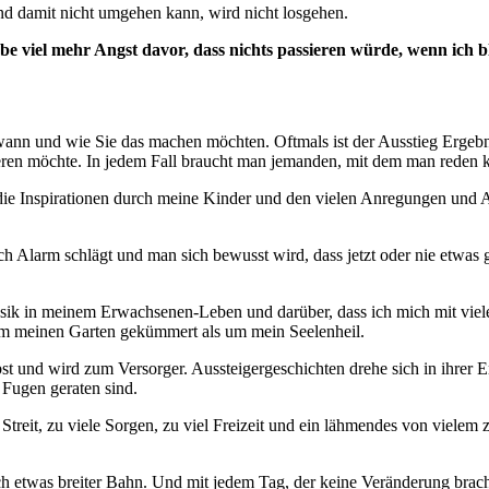
d damit nicht umgehen kann, wird nicht losgehen.
abe viel mehr Angst davor, dass nichts passieren würde, wenn ich b
wann und wie Sie das machen möchten. Oftmals ist der Ausstieg Ergebni
gieren möchte. In jedem Fall braucht man jemanden, mit dem man reden 
rch die Inspirationen durch meine Kinder und den vielen Anregungen u
zlich Alarm schlägt und man sich bewusst wird, dass jetzt oder nie e
sik in meinem Erwachsenen-Leben und darüber, dass ich mich mit viele
 um meinen Garten gekümmert als um mein Seelenheil.
lbst und wird zum Versorger. Aussteigergeschichten drehe sich in ihre
Fugen geraten sind.
viel Streit, zu viele Sorgen, zu viel Freizeit und ein lähmendes von vie
ch etwas breiter Bahn. Und mit jedem Tag, der keine Veränderung bracht