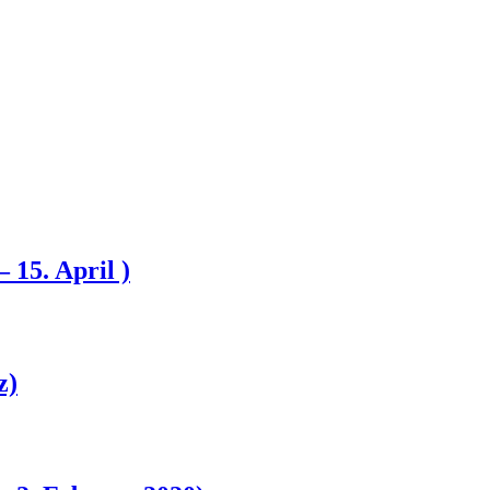
 15. April )
z)