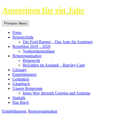
Aussteigen für ein Jahr
Suchen
Springe
Primäres Menü
zum
Inhalt
Fotos
Reisetechnik
Der Ford Ranger – Das Auto für Austeiger
Reiseblog 2019 – 2020
Vorbereitungsphase
Reiseorganisation
Reiserecht
BeZahlen im Ausland – Barclay-Card
Glossary
Empfehlungen
Gedanken
Gästebuch
Unsere Reiseroute
Inges Way through Georgia and Armenia
Statistik
Das Buch
Empfehlungen
,
Reiseorganisation