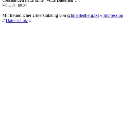
überstanden hätte ohne "volle Batterien"....
”
März 31, 09:27
Mit freundlicher Unterstützung von
schmallenberg.txt
//
Impressum
//
Datenschutz
//