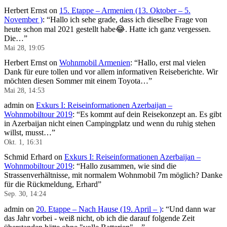
Herbert Ernst
on
15. Etappe – Armenien (13. Oktober – 5.
November )
: “
Hallo ich sehe grade, dass ich dieselbe Frage von
heute schon mal 2021 gestellt habe😂. Hatte ich ganz vergessen.
Die…
”
Mai 28, 19:05
Herbert Ernst
on
Wohnmobil Armenien
: “
Hallo, erst mal vielen
Dank für eure tollen und vor allem informativen Reiseberichte. Wir
möchten diesen Sommer mit einem Toyota…
”
Mai 28, 14:53
admin
on
Exkurs I: Reiseinformationen Azerbaijan –
Wohnmobiltour 2019
: “
Es kommt auf dein Reisekonzept an. Es gibt
in Azerbaijan nicht einen Campingplatz und wenn du ruhig stehen
willst, musst…
”
Okt. 1, 16:31
Schmid Erhard
on
Exkurs I: Reiseinformationen Azerbaijan –
Wohnmobiltour 2019
: “
Hallo zusammen, wie sind die
Strassenverhältnisse, mit normalem Wohnmobil 7m möglich? Danke
für die Rückmeldung, Erhard
”
Sep. 30, 14:24
admin
on
20. Etappe – Nach Hause (19. April – )
: “
Und dann war
das Jahr vorbei - weiß nicht, ob ich die darauf folgende Zeit