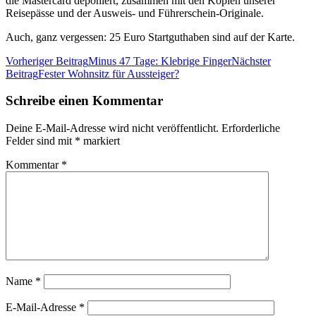
die Mastercard deponiert, zusammen mit den Kopien unserer
Reisepässe und der Ausweis- und Führerschein-Originale.
Auch, ganz vergessen: 25 Euro Startguthaben sind auf der Karte.
Beitrags-
Vorheriger Beitrag
Minus 47 Tage: Klebrige Finger
Nächster
Beitrag
Fester Wohnsitz für Aussteiger?
Navigation
Schreibe einen Kommentar
Deine E-Mail-Adresse wird nicht veröffentlicht.
Erforderliche
Felder sind mit
*
markiert
Kommentar
*
Name
*
E-Mail-Adresse
*