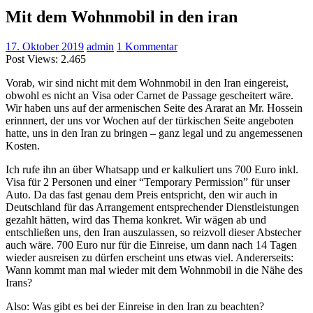
Mit dem Wohnmobil in den iran
17. Oktober 2019
admin
1 Kommentar
Post Views:
2.465
Vorab, wir sind nicht mit dem Wohnmobil in den Iran eingereist,
obwohl es nicht an Visa oder Carnet de Passage gescheitert wäre.
Wir haben uns auf der armenischen Seite des Ararat an Mr. Hossein
erinnnert, der uns vor Wochen auf der türkischen Seite angeboten
hatte, uns in den Iran zu bringen – ganz legal und zu angemessenen
Kosten.
Ich rufe ihn an über Whatsapp und er kalkuliert uns 700 Euro inkl.
Visa für 2 Personen und einer “Temporary Permission” für unser
Auto. Da das fast genau dem Preis entspricht, den wir auch in
Deutschland für das Arrangement entsprechender Dienstleistungen
gezahlt hätten, wird das Thema konkret. Wir wägen ab und
entschließen uns, den Iran auszulassen, so reizvoll dieser Abstecher
auch wäre. 700 Euro nur für die Einreise, um dann nach 14 Tagen
wieder ausreisen zu dürfen erscheint uns etwas viel. Andererseits:
Wann kommt man mal wieder mit dem Wohnmobil in die Nähe des
Irans?
Also: Was gibt es bei der Einreise in den Iran zu beachten?