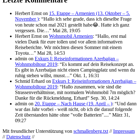
Herbert Ernst
on
15. Etappe – Armenien (13. Oktober – 5.
November )
: “
Hallo ich sehe grade, dass ich dieselbe Frage
von heute schon mal 2021 gestellt habe😂. Hatte ich ganz
vergessen. Die…
”
Mai 28, 19:05
Herbert Ernst
on
Wohnmobil Armenien
: “
Hallo, erst mal
vielen Dank für eure tollen und vor allem informativen
Reiseberichte. Wir möchten diesen Sommer mit einem
Toyota…
”
Mai 28, 14:53
admin
on
Exkurs I: Reiseinformationen Azerbaijan –
Wohnmobiltour 2019
: “
Es kommt auf dein Reisekonzept an.
Es gibt in Azerbaijan nicht einen Campingplatz und wenn du
ruhig stehen willst, musst…
”
Okt. 1, 16:31
Schmid Erhard
on
Exkurs I: Reiseinformationen Azerbaijan –
Wohnmobiltour 2019
: “
Hallo zusammen, wie sind die
Strassenverhältnisse, mit normalem Wohnmobil 7m möglich?
Danke für die Rückmeldung, Erhard
”
Sep. 30, 14:24
admin
on
20. Etappe – Nach Hause (19. April – )
: “
Und dann
war das Jahr vorbei - weiß nicht, ob ich die darauf folgende
Zeit überstanden hätte ohne "volle Batterien"....
”
März 31,
09:27
Mit freundlicher Unterstützung von
schmallenberg.txt
//
Impressum
//
Datenschutz
//