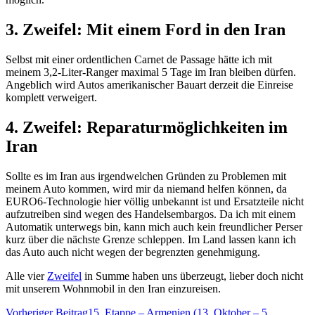
3. Zweifel: Mit einem Ford in den Iran
Selbst mit einer ordentlichen Carnet de Passage hätte ich mit
meinem 3,2-Liter-Ranger maximal 5 Tage im Iran bleiben dürfen.
Angeblich wird Autos amerikanischer Bauart derzeit die Einreise
komplett verweigert.
4. Zweifel: Reparaturmöglichkeiten im
Iran
Sollte es im Iran aus irgendwelchen Gründen zu Problemen mit
meinem Auto kommen, wird mir da niemand helfen können, da
EURO6-Technologie hier völlig unbekannt ist und Ersatzteile nicht
aufzutreiben sind wegen des Handelsembargos. Da ich mit einem
Automatik unterwegs bin, kann mich auch kein freundlicher Perser
kurz über die nächste Grenze schleppen. Im Land lassen kann ich
das Auto auch nicht wegen der begrenzten genehmigung.
Alle vier
Zweifel
in Summe haben uns überzeugt, lieber doch nicht
mit unserem Wohnmobil in den Iran einzureisen.
Beitrags-
Vorheriger Beitrag
15. Etappe – Armenien (13. Oktober – 5.