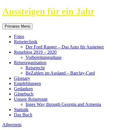
Aussteigen für ein Jahr
Suchen
Springe
Primäres Menü
zum
Inhalt
Fotos
Reisetechnik
Der Ford Ranger – Das Auto für Austeiger
Reiseblog 2019 – 2020
Vorbereitungsphase
Reiseorganisation
Reiserecht
BeZahlen im Ausland – Barclay-Card
Glossary
Empfehlungen
Gedanken
Gästebuch
Unsere Reiseroute
Inges Way through Georgia and Armenia
Statistik
Das Buch
Allgemein