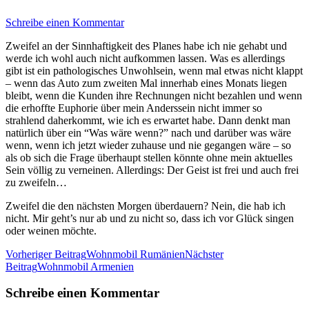
Schreibe einen Kommentar
Zweifel an der Sinnhaftigkeit des Planes habe ich nie gehabt und
werde ich wohl auch nicht aufkommen lassen. Was es allerdings
gibt ist ein pathologisches Unwohlsein, wenn mal etwas nicht klappt
– wenn das Auto zum zweiten Mal innerhab eines Monats liegen
bleibt, wenn die Kunden ihre Rechnungen nicht bezahlen und wenn
die erhoffte Euphorie über mein Anderssein nicht immer so
strahlend daherkommt, wie ich es erwartet habe. Dann denkt man
natürlich über ein “Was wäre wenn?” nach und darüber was wäre
wenn, wenn ich jetzt wieder zuhause und nie gegangen wäre – so
als ob sich die Frage überhaupt stellen könnte ohne mein aktuelles
Sein völlig zu verneinen. Allerdings: Der Geist ist frei und auch frei
zu zweifeln…
Zweifel die den nächsten Morgen überdauern? Nein, die hab ich
nicht. Mir geht’s nur ab und zu nicht so, dass ich vor Glück singen
oder weinen möchte.
Beitrags-
Vorheriger Beitrag
Wohnmobil Rumänien
Nächster
Beitrag
Wohnmobil Armenien
Navigation
Schreibe einen Kommentar