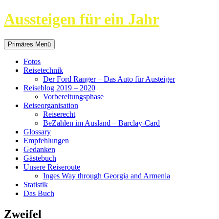
Aussteigen für ein Jahr
Suchen
Springe
Primäres Menü
zum
Inhalt
Fotos
Reisetechnik
Der Ford Ranger – Das Auto für Austeiger
Reiseblog 2019 – 2020
Vorbereitungsphase
Reiseorganisation
Reiserecht
BeZahlen im Ausland – Barclay-Card
Glossary
Empfehlungen
Gedanken
Gästebuch
Unsere Reiseroute
Inges Way through Georgia and Armenia
Statistik
Das Buch
Zweifel