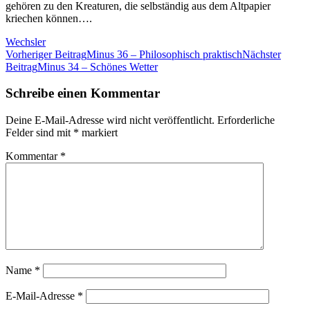
gehören zu den Kreaturen, die selbständig aus dem Altpapier
kriechen können….
Wechsler
Beitrags-
Vorheriger Beitrag
Minus 36 – Philosophisch praktisch
Nächster
Beitrag
Minus 34 – Schönes Wetter
Navigation
Schreibe einen Kommentar
Deine E-Mail-Adresse wird nicht veröffentlicht.
Erforderliche
Felder sind mit
*
markiert
Kommentar
*
Name
*
E-Mail-Adresse
*