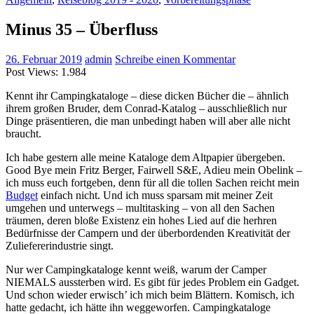
Minus 35 – Überfluss
26. Februar 2019
admin
Schreibe einen Kommentar
Post Views:
1.984
Kennt ihr Campingkataloge – diese dicken Bücher die – ähnlich
ihrem großen Bruder, dem Conrad-Katalog – ausschließlich nur
Dinge präsentieren, die man unbedingt haben will aber alle nicht
braucht.
Ich habe gestern alle meine Kataloge dem Altpapier übergeben.
Good Bye mein Fritz Berger, Fairwell S&E, Adieu mein Obelink –
ich muss euch fortgeben, denn für all die tollen Sachen reicht mein
Budget
einfach nicht. Und ich muss sparsam mit meiner Zeit
umgehen und unterwegs – multitasking – von all den Sachen
träumen, deren bloße Existenz ein hohes Lied auf die herhren
Bedürfnisse der Campern und der überbordenden Kreativität der
Zuliefererindustrie singt.
Nur wer Campingkataloge kennt weiß, warum der Camper
NIEMALS aussterben wird. Es gibt für jedes Problem ein Gadget.
Und schon wieder erwisch’ ich mich beim Blättern. Komisch, ich
hatte gedacht, ich hätte ihn weggeworfen. Campingkataloge