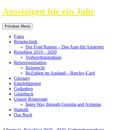
Aussteigen für ein Jahr
Suchen
Springe
Primäres Menü
zum
Inhalt
Fotos
Reisetechnik
Der Ford Ranger – Das Auto für Austeiger
Reiseblog 2019 – 2020
Vorbereitungsphase
Reiseorganisation
Reiserecht
BeZahlen im Ausland – Barclay-Card
Glossary
Empfehlungen
Gedanken
Gästebuch
Unsere Reiseroute
Inges Way through Georgia and Armenia
Statistik
Das Buch
Allgemein
,
Reiseblog 2019 - 2020
,
Vorbereitungsphase