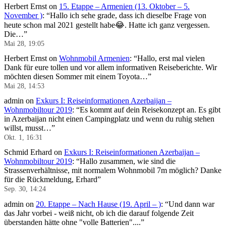
Herbert Ernst
on
15. Etappe – Armenien (13. Oktober – 5.
November )
: “
Hallo ich sehe grade, dass ich dieselbe Frage von
heute schon mal 2021 gestellt habe😂. Hatte ich ganz vergessen.
Die…
”
Mai 28, 19:05
Herbert Ernst
on
Wohnmobil Armenien
: “
Hallo, erst mal vielen
Dank für eure tollen und vor allem informativen Reiseberichte. Wir
möchten diesen Sommer mit einem Toyota…
”
Mai 28, 14:53
admin
on
Exkurs I: Reiseinformationen Azerbaijan –
Wohnmobiltour 2019
: “
Es kommt auf dein Reisekonzept an. Es gibt
in Azerbaijan nicht einen Campingplatz und wenn du ruhig stehen
willst, musst…
”
Okt. 1, 16:31
Schmid Erhard
on
Exkurs I: Reiseinformationen Azerbaijan –
Wohnmobiltour 2019
: “
Hallo zusammen, wie sind die
Strassenverhältnisse, mit normalem Wohnmobil 7m möglich? Danke
für die Rückmeldung, Erhard
”
Sep. 30, 14:24
admin
on
20. Etappe – Nach Hause (19. April – )
: “
Und dann war
das Jahr vorbei - weiß nicht, ob ich die darauf folgende Zeit
überstanden hätte ohne "volle Batterien"....
”