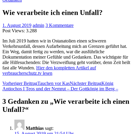
Wie verarbeite ich einen Unfall?
1. August 2019
admin
3 Kommentare
Post Views:
3.288
Im Juli 2019 hatten wir in Ostanatolien einen schweren
Verkehrsunfall, dessen Aufarbeitung mich an Grenzen geführt hat.
Ein Weg, damit fertig zu werden, war die ausführliche
Dokumentation meiner Gefühle und Gedanken. Das wichtigste für
alle Hilfesuchenden: Die Verzweiflung geht vorüber, denn Zeit heilt
fast alle Wunden.
Hier den kompletten Artikel auf
verbraucherschutz.tv lesen
Beitrags-
Vorheriger Beitrag
Tauchen vor Kas
Nächster Beitrag
König
Antiochos I Teos und der Nemrut – Der Gottkönig im Berg –
Navigation
3 Gedanken zu „Wie verarbeite ich einen
Unfall?“
Matthias
sagt:
15. August 2019 um 21:54 Uhr