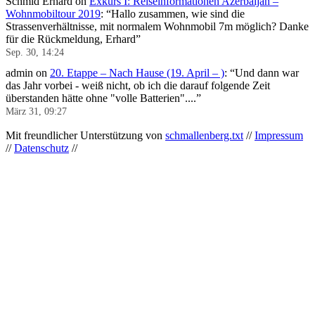
Schmid Erhard
on
Exkurs I: Reiseinformationen Azerbaijan –
Wohnmobiltour 2019
: “
Hallo zusammen, wie sind die
Strassenverhältnisse, mit normalem Wohnmobil 7m möglich? Danke
für die Rückmeldung, Erhard
”
Sep. 30, 14:24
admin
on
20. Etappe – Nach Hause (19. April – )
: “
Und dann war
das Jahr vorbei - weiß nicht, ob ich die darauf folgende Zeit
überstanden hätte ohne "volle Batterien"....
”
März 31, 09:27
Mit freundlicher Unterstützung von
schmallenberg.txt
//
Impressum
//
Datenschutz
//