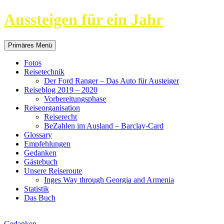
Aussteigen für ein Jahr
Suchen
Springe
Primäres Menü
zum
Inhalt
Fotos
Reisetechnik
Der Ford Ranger – Das Auto für Austeiger
Reiseblog 2019 – 2020
Vorbereitungsphase
Reiseorganisation
Reiserecht
BeZahlen im Ausland – Barclay-Card
Glossary
Empfehlungen
Gedanken
Gästebuch
Unsere Reiseroute
Inges Way through Georgia and Armenia
Statistik
Das Buch
Gedanken