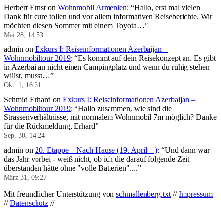
Herbert Ernst
on
Wohnmobil Armenien
: “
Hallo, erst mal vielen
Dank für eure tollen und vor allem informativen Reiseberichte. Wir
möchten diesen Sommer mit einem Toyota…
”
Mai 28, 14:53
admin
on
Exkurs I: Reiseinformationen Azerbaijan –
Wohnmobiltour 2019
: “
Es kommt auf dein Reisekonzept an. Es gibt
in Azerbaijan nicht einen Campingplatz und wenn du ruhig stehen
willst, musst…
”
Okt. 1, 16:31
Schmid Erhard
on
Exkurs I: Reiseinformationen Azerbaijan –
Wohnmobiltour 2019
: “
Hallo zusammen, wie sind die
Strassenverhältnisse, mit normalem Wohnmobil 7m möglich? Danke
für die Rückmeldung, Erhard
”
Sep. 30, 14:24
admin
on
20. Etappe – Nach Hause (19. April – )
: “
Und dann war
das Jahr vorbei - weiß nicht, ob ich die darauf folgende Zeit
überstanden hätte ohne "volle Batterien"....
”
März 31, 09:27
Mit freundlicher Unterstützung von
schmallenberg.txt
//
Impressum
//
Datenschutz
//