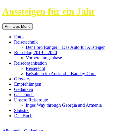
Aussteigen für ein Jahr
Suchen
Springe
Primäres Menü
zum
Inhalt
Fotos
Reisetechnik
Der Ford Ranger – Das Auto für Austeiger
Reiseblog 2019 – 2020
Vorbereitungsphase
Reiseorganisation
Reiserecht
BeZahlen im Ausland – Barclay-Card
Glossary
Empfehlungen
Gedanken
Gästebuch
Unsere Reiseroute
Inges Way through Georgia and Armenia
Statistik
Das Buch
Allgemein
,
Gedanken