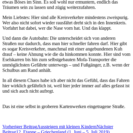
etwas Böses im Sinn. Es soll wohl nur ermuntern, endlich das
Träumen sein zu lassen und zügig weiterzufahren.
Mein Liebstes: Hier sind alle Kreisverkehre mindestens zweispurig.
Wer also nicht sofort wieder rausfährt dreht sich in den Innenkreis.
Vorfahrt hat dabei, wer die Nase vorn hat. Und das klappt.
Und dann die Autobahn: Die unterscheidet sich von anderen
Straßen nur dadurch, dass man hier schneller fahren darf. Hier gibt
es sogar Kreisverkehre, manchmal mit einer angebundenen Kuh
drauf – keine Ahnung wie die da hinkommen konnte. Hier sind vom
Eselskarren bis hin zum selbstgebauten Mofa-Transporter die
unmöglichsten Gefährte unterwegs – und Fußgänger, z.B. wenn der
Schulbus am Rand anhält.
In all diesem Chaos habe ich aber nicht das Gefühl, dass das Fahren
hier wirklich gefährlich ist, weil hier jeder immer auf alles gefasst ist
und sich auch nicht aufregt.
Das ist eine selbst in groberen Kartenwerken eingetragene Straße.
Beitrags-
Vorheriger Beitrag
Aussteigen mit kleinen Kindern
Nächster
Beitrag
12. Etappe – Griechenland (1. Juni – 5. Juli 2019)