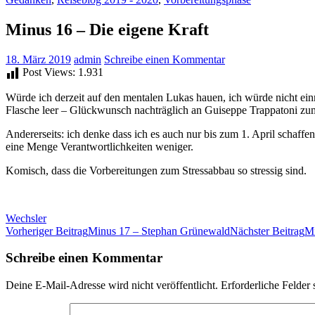
Minus 16 – Die eigene Kraft
18. März 2019
admin
Schreibe einen Kommentar
Post Views:
1.931
Würde ich derzeit auf den mentalen Lukas hauen, ich würde nicht einm
Flasche leer – Glückwunsch nachträglich an Guiseppe Trappatoni zu
Andererseits: ich denke dass ich es auch nur bis zum 1. April schaff
eine Menge Verantwortlichkeiten weniger.
Komisch, dass die Vorbereitungen zum Stressabbau so stressig sind.
Wechsler
Beitrags-
Vorheriger Beitrag
Minus 17 – Stephan Grünewald
Nächster Beitrag
Mi
Navigation
Schreibe einen Kommentar
Deine E-Mail-Adresse wird nicht veröffentlicht.
Erforderliche Felder 