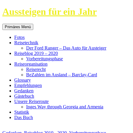
Aussteigen für ein Jahr
Suchen
Springe
Primäres Menü
zum
Inhalt
Fotos
Reisetechnik
Der Ford Ranger – Das Auto für Austeiger
Reiseblog 2019 – 2020
Vorbereitungsphase
Reiseorganisation
Reiserecht
BeZahlen im Ausland – Barclay-Card
Glossary
Empfehlungen
Gedanken
Gästebuch
Unsere Reiseroute
Inges Way through Georgia and Armenia
Statistik
Das Buch
Gedanken
,
Reiseblog 2019 - 2020
,
Vorbereitungsphase