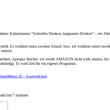
abine: Kahnemanns “Schnelles Denken, langsames Denken” – ein Titel, 
gestellt. Es verdient einen zweiten Anlauf, bzw. ich verdiene einen z
 nutzen.
chreiben. Apropos Bücher: ich werde AMAZON nicht wehr nutzen, für g
ekündigt. Es wird Zeit für ein eigenes Programm.
itrag
Minus 26 – Ausgeglichen
sind mit
*
markiert