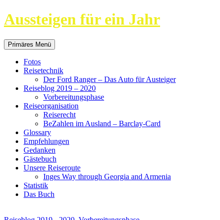
Aussteigen für ein Jahr
Suchen
Springe
Primäres Menü
zum
Inhalt
Fotos
Reisetechnik
Der Ford Ranger – Das Auto für Austeiger
Reiseblog 2019 – 2020
Vorbereitungsphase
Reiseorganisation
Reiserecht
BeZahlen im Ausland – Barclay-Card
Glossary
Empfehlungen
Gedanken
Gästebuch
Unsere Reiseroute
Inges Way through Georgia and Armenia
Statistik
Das Buch
Reiseblog 2019 - 2020
,
Vorbereitungsphase