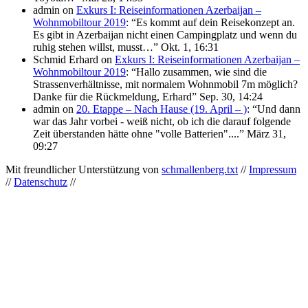
admin
on
Exkurs I: Reiseinformationen Azerbaijan –
Wohnmobiltour 2019
: “
Es kommt auf dein Reisekonzept an.
Es gibt in Azerbaijan nicht einen Campingplatz und wenn du
ruhig stehen willst, musst…
”
Okt. 1, 16:31
Schmid Erhard
on
Exkurs I: Reiseinformationen Azerbaijan –
Wohnmobiltour 2019
: “
Hallo zusammen, wie sind die
Strassenverhältnisse, mit normalem Wohnmobil 7m möglich?
Danke für die Rückmeldung, Erhard
”
Sep. 30, 14:24
admin
on
20. Etappe – Nach Hause (19. April – )
: “
Und dann
war das Jahr vorbei - weiß nicht, ob ich die darauf folgende
Zeit überstanden hätte ohne "volle Batterien"....
”
März 31,
09:27
Mit freundlicher Unterstützung von
schmallenberg.txt
//
Impressum
//
Datenschutz
//