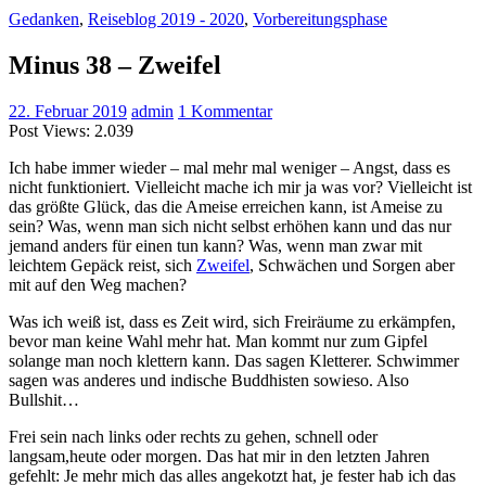
Gedanken
,
Reiseblog 2019 - 2020
,
Vorbereitungsphase
Minus 38 – Zweifel
22. Februar 2019
admin
1 Kommentar
Post Views:
2.039
Ich habe immer wieder – mal mehr mal weniger – Angst, dass es
nicht funktioniert. Vielleicht mache ich mir ja was vor? Vielleicht ist
das größte Glück, das die Ameise erreichen kann, ist Ameise zu
sein? Was, wenn man sich nicht selbst erhöhen kann und das nur
jemand anders für einen tun kann? Was, wenn man zwar mit
leichtem Gepäck reist, sich
Zweifel
, Schwächen und Sorgen aber
mit auf den Weg machen?
Was ich weiß ist, dass es Zeit wird, sich Freiräume zu erkämpfen,
bevor man keine Wahl mehr hat. Man kommt nur zum Gipfel
solange man noch klettern kann. Das sagen Kletterer. Schwimmer
sagen was anderes und indische Buddhisten sowieso. Also
Bullshit…
Frei sein nach links oder rechts zu gehen, schnell oder
langsam,heute oder morgen. Das hat mir in den letzten Jahren
gefehlt: Je mehr mich das alles angekotzt hat, je fester hab ich das