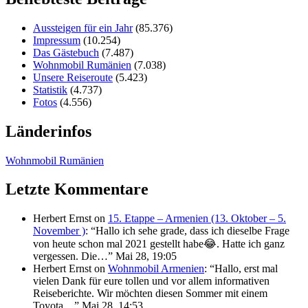
Aussteigen für ein Jahr
(85.376)
Impressum
(10.254)
Das Gästebuch
(7.487)
Wohnmobil Rumänien
(7.038)
Unsere Reiseroute
(5.423)
Statistik
(4.737)
Fotos
(4.556)
Länderinfos
Wohnmobil Rumänien
Letzte Kommentare
Herbert Ernst
on
15. Etappe – Armenien (13. Oktober – 5.
November )
: “
Hallo ich sehe grade, dass ich dieselbe Frage
von heute schon mal 2021 gestellt habe😂. Hatte ich ganz
vergessen. Die…
”
Mai 28, 19:05
Herbert Ernst
on
Wohnmobil Armenien
: “
Hallo, erst mal
vielen Dank für eure tollen und vor allem informativen
Reiseberichte. Wir möchten diesen Sommer mit einem
Toyota…
”
Mai 28, 14:53