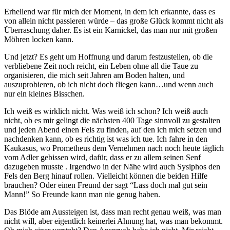
Erhellend war für mich der Moment, in dem ich erkannte, dass es
von allein nicht passieren würde – das große Glück kommt nicht als
Überraschung daher. Es ist ein Karnickel, das man nur mit großen
Möhren locken kann.
Und jetzt? Es geht um Hoffnung und darum festzustellen, ob die
verbliebene Zeit noch reicht, ein Leben ohne all die Taue zu
organisieren, die mich seit Jahren am Boden halten, und
auszuprobieren, ob ich nicht doch fliegen kann…und wenn auch
nur ein kleines Bisschen.
Ich weiß es wirklich nicht. Was weiß ich schon? Ich weiß auch
nicht, ob es mir gelingt die nächsten 400 Tage sinnvoll zu gestalten
und jeden Abend einen Fels zu finden, auf den ich mich setzen und
nachdenken kann, ob es richtig ist was ich tue. Ich fahre in den
Kaukasus, wo Prometheus dem Vernehmen nach noch heute täglich
vom Adler gebissen wird, dafür, dass er zu allem seinen Senf
dazugeben musste . Irgendwo in der Nähe wird auch Sysiphos den
Fels den Berg hinauf rollen. Vielleicht können die beiden Hilfe
brauchen? Oder einen Freund der sagt “Lass doch mal gut sein
Mann!” So Freunde kann man nie genug haben.
Das Blöde am Aussteigen ist, dass man recht genau weiß, was man
nicht will, aber eigentlich keinerlei Ahnung hat, was man bekommt.