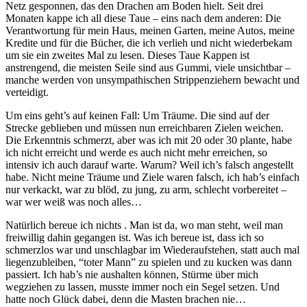
Netz gesponnen, das den Drachen am Boden hielt. Seit drei
Monaten kappe ich all diese Taue – eins nach dem anderen: Die
Verantwortung für mein Haus, meinen Garten, meine Autos, meine
Kredite und für die Bücher, die ich verlieh und nicht wiederbekam
um sie ein zweites Mal zu lesen. Dieses Taue Kappen ist
anstrengend, die meisten Seile sind aus Gummi, viele unsichtbar –
manche werden von unsympathischen Strippenziehern bewacht und
verteidigt.
Um eins geht’s auf keinen Fall: Um Träume. Die sind auf der
Strecke geblieben und müssen nun erreichbaren Zielen weichen.
Die Erkenntnis schmerzt, aber was ich mit 20 oder 30 plante, habe
ich nicht erreicht und werde es auch nicht mehr erreichen, so
intensiv ich auch darauf warte. Warum? Weil ich’s falsch angestellt
habe. Nicht meine Träume und Ziele waren falsch, ich hab’s einfach
nur verkackt, war zu blöd, zu jung, zu arm, schlecht vorbereitet –
war wer weiß was noch alles…
Natürlich bereue ich nichts . Man ist da, wo man steht, weil man
freiwillig dahin gegangen ist. Was ich bereue ist, dass ich so
schmerzlos war und unschlagbar im Wiederaufstehen, statt auch mal
liegenzubleiben, “toter Mann” zu spielen und zu kucken was dann
passiert. Ich hab’s nie aushalten können, Stürme über mich
wegziehen zu lassen, musste immer noch ein Segel setzen. Und
hatte noch Glück dabei, denn die Masten brachen nie…