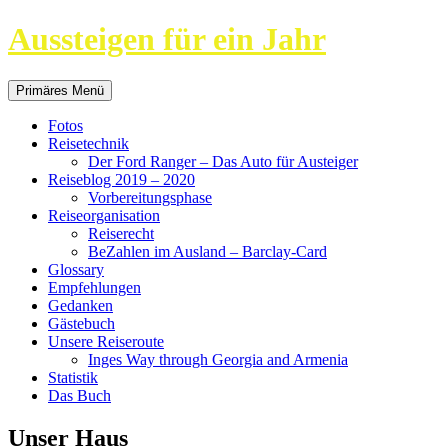
Aussteigen für ein Jahr
Suchen
Springe
Primäres Menü
zum
Inhalt
Fotos
Reisetechnik
Der Ford Ranger – Das Auto für Austeiger
Reiseblog 2019 – 2020
Vorbereitungsphase
Reiseorganisation
Reiserecht
BeZahlen im Ausland – Barclay-Card
Glossary
Empfehlungen
Gedanken
Gästebuch
Unsere Reiseroute
Inges Way through Georgia and Armenia
Statistik
Das Buch
Unser Haus