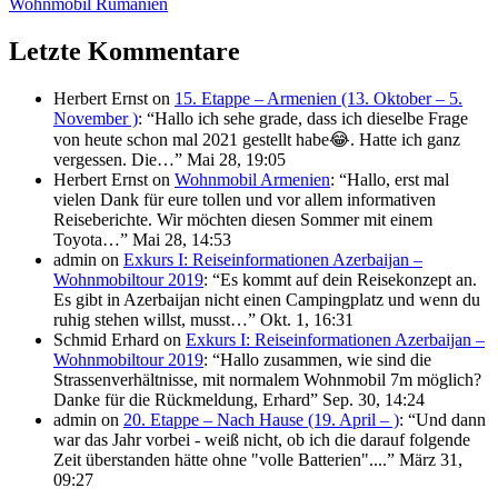
Wohnmobil Rumänien
Letzte Kommentare
Herbert Ernst
on
15. Etappe – Armenien (13. Oktober – 5.
November )
: “
Hallo ich sehe grade, dass ich dieselbe Frage
von heute schon mal 2021 gestellt habe😂. Hatte ich ganz
vergessen. Die…
”
Mai 28, 19:05
Herbert Ernst
on
Wohnmobil Armenien
: “
Hallo, erst mal
vielen Dank für eure tollen und vor allem informativen
Reiseberichte. Wir möchten diesen Sommer mit einem
Toyota…
”
Mai 28, 14:53
admin
on
Exkurs I: Reiseinformationen Azerbaijan –
Wohnmobiltour 2019
: “
Es kommt auf dein Reisekonzept an.
Es gibt in Azerbaijan nicht einen Campingplatz und wenn du
ruhig stehen willst, musst…
”
Okt. 1, 16:31
Schmid Erhard
on
Exkurs I: Reiseinformationen Azerbaijan –
Wohnmobiltour 2019
: “
Hallo zusammen, wie sind die
Strassenverhältnisse, mit normalem Wohnmobil 7m möglich?
Danke für die Rückmeldung, Erhard
”
Sep. 30, 14:24
admin
on
20. Etappe – Nach Hause (19. April – )
: “
Und dann
war das Jahr vorbei - weiß nicht, ob ich die darauf folgende
Zeit überstanden hätte ohne "volle Batterien"....
”
März 31,
09:27