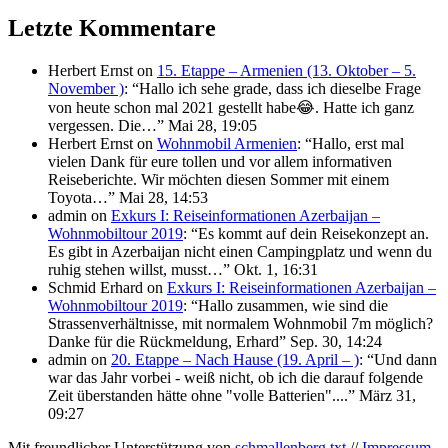
Letzte Kommentare
Herbert Ernst
on
15. Etappe – Armenien (13. Oktober – 5.
November )
: “
Hallo ich sehe grade, dass ich dieselbe Frage
von heute schon mal 2021 gestellt habe😂. Hatte ich ganz
vergessen. Die…
”
Mai 28, 19:05
Herbert Ernst
on
Wohnmobil Armenien
: “
Hallo, erst mal
vielen Dank für eure tollen und vor allem informativen
Reiseberichte. Wir möchten diesen Sommer mit einem
Toyota…
”
Mai 28, 14:53
admin
on
Exkurs I: Reiseinformationen Azerbaijan –
Wohnmobiltour 2019
: “
Es kommt auf dein Reisekonzept an.
Es gibt in Azerbaijan nicht einen Campingplatz und wenn du
ruhig stehen willst, musst…
”
Okt. 1, 16:31
Schmid Erhard
on
Exkurs I: Reiseinformationen Azerbaijan –
Wohnmobiltour 2019
: “
Hallo zusammen, wie sind die
Strassenverhältnisse, mit normalem Wohnmobil 7m möglich?
Danke für die Rückmeldung, Erhard
”
Sep. 30, 14:24
admin
on
20. Etappe – Nach Hause (19. April – )
: “
Und dann
war das Jahr vorbei - weiß nicht, ob ich die darauf folgende
Zeit überstanden hätte ohne "volle Batterien"....
”
März 31,
09:27
Mit freundlicher Unterstützung von
schmallenberg.txt
//
Impressum