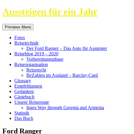
Aussteigen für ein Jahr
Suchen
Springe
Primäres Menü
zum
Inhalt
Fotos
Reisetechnik
Der Ford Ranger – Das Auto für Austeiger
Reiseblog 2019 – 2020
Vorbereitungsphase
Reiseorganisation
Reiserecht
BeZahlen im Ausland – Barclay-Card
Glossary
Empfehlungen
Gedanken
Gästebuch
Unsere Reiseroute
Inges Way through Georgia and Armenia
Statistik
Das Buch
Ford Ranger